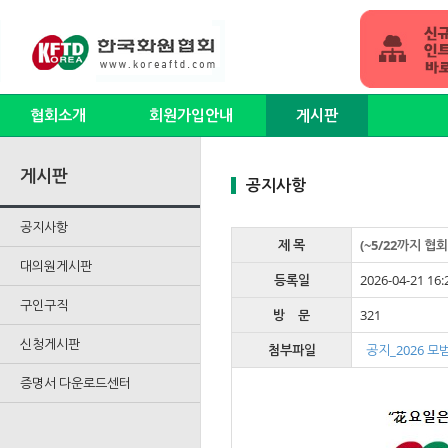
협회소개
회원가입안내
게시판
게시판
공지사항
공지사항
제 목
(~5/22까지 
대의원게시판
등록일
2026-04-21 16:
구인구직
방 문
321
신청게시판
첨부파일
공지_2026 모
증명서 다운로드센터