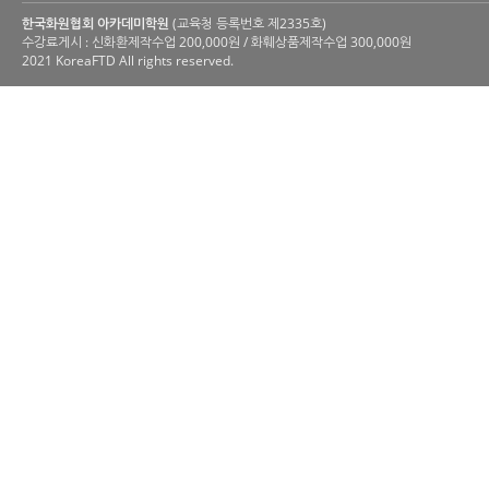
한국화원협회 아카데미학원
(교육청 등록번호 제2335호)
수강료게시 : 신화환제작수업 200,000원 / 화훼상품제작수업 300,000원
2021 KoreaFTD All rights reserved.