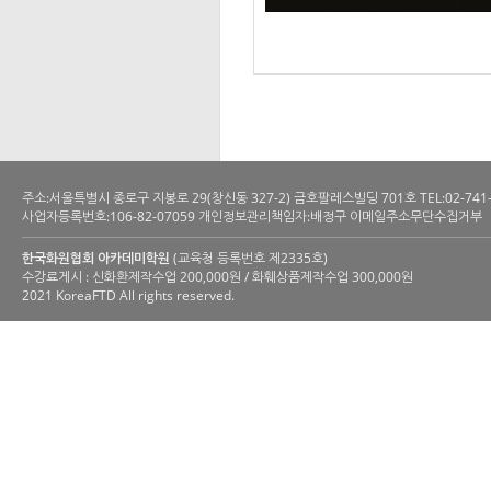
주소:서울특별시 종로구 지봉로 29(창신동 327-2) 금호팔레스빌딩 701호 TEL:02-741-6200 
사업자등록번호:106-82-07059 개인정보관리책임자:배정구 이메일주소무단수집거부
한국화원협회 아카데미학원
(교육청 등록번호 제2335호)
수강료게시 : 신화환제작수업 200,000원 / 화훼상품제작수업 300,000원
2021 KoreaFTD All rights reserved.