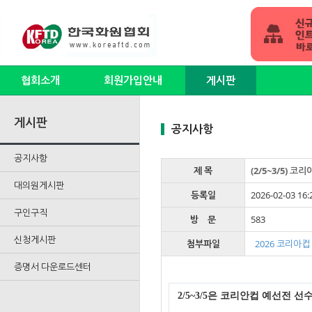
협회소개
회원가입안내
게시판
게시판
공지사항
공지사항
제 목
(2/5~3/5) 
대의원게시판
등록일
2026-02-03 16:
구인구직
방 문
583
신청게시판
첨부파일
2026 코리아컵
증명서 다운로드센터
2/5~3/5은 코리안컵 예선전 