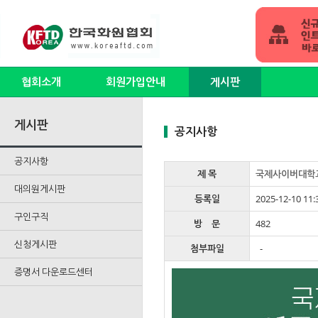
협회소개
회원가입안내
게시판
게시판
공지사항
공지사항
제 목
국제사이버대학
대의원게시판
등록일
2025-12-10 11:
구인구직
방 문
482
신청게시판
첨부파일
-
증명서 다운로드센터