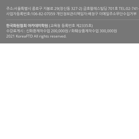
주소:서울특별시 종로구 지봉로 29(창신동 327-2) 금호팔레스빌딩 701호 TEL:02-741-6200 
사업자등록번호:106-82-07059 개인정보관리책임자:배정구 이메일주소무단수집거부
한국화원협회 아카데미학원
(교육청 등록번호 제2335호)
수강료게시 : 신화환제작수업 200,000원 / 화훼상품제작수업 300,000원
2021 KoreaFTD All rights reserved.