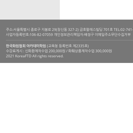
주소:서울특별시 종로구 지봉로 29(창신동 327-2) 금호팔레스빌딩 701호 TEL:02-741-6200 
사업자등록번호:106-82-07059 개인정보관리책임자:배정구 이메일주소무단수집거부
한국화원협회 아카데미학원
(교육청 등록번호 제2335호)
수강료게시 : 신화환제작수업 200,000원 / 화훼상품제작수업 300,000원
2021 KoreaFTD All rights reserved.