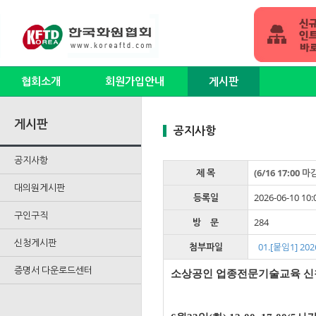
협회소개
회원가입안내
게시판
게시판
공지사항
공지사항
제 목
(6/16 17:
대의원게시판
등록일
2026-06-10 10:
구인구직
방 문
284
신청게시판
첨부파일
01.[붙임1] 
증명서 다운로드센터
소상공인 업종전문기술교육 신