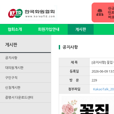
협회소개
회원가입안내
게시판
게시판
공지사항
공지사항
제 목
[공지사항] 꽃집
대의원게시판
등록일
2026-06-09 13:
구인구직
방 문
229
신청게시판
첨부파일
KakaoTalk_20
증명서 다운로드센터