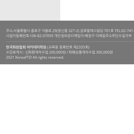
주소:서울특별시 종로구 지봉로 29(창신동 327-2) 금호팔레스빌딩 701호 TEL:02-741-6200 
사업자등록번호:106-82-07059 개인정보관리책임자:배정구 이메일주소무단수집거부
한국화원협회 아카데미학원
(교육청 등록번호 제2335호)
수강료게시 : 신화환제작수업 200,000원 / 화훼상품제작수업 300,000원
2021 KoreaFTD All rights reserved.