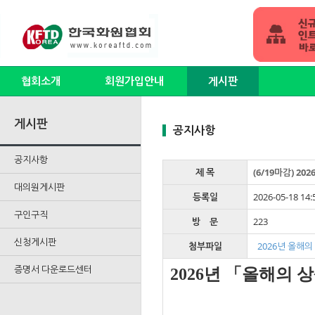
협회소개
회원가입안내
게시판
게시판
공지사항
공지사항
제 목
(6/19마감) 2
대의원게시판
등록일
2026-05-18 14:
구인구직
방 문
223
신청게시판
첨부파일
2026년 올해의
증명서 다운로드센터
2026년 「올해의 