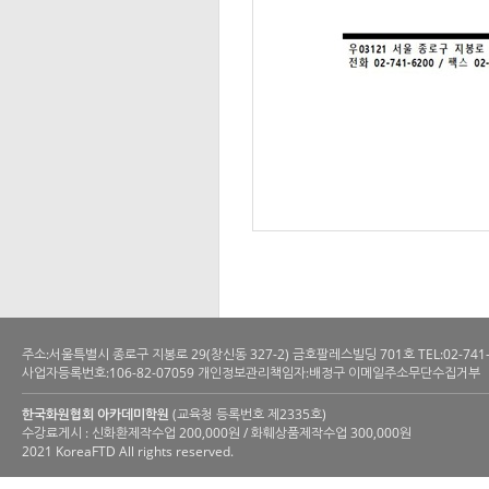
주소:서울특별시 종로구 지봉로 29(창신동 327-2) 금호팔레스빌딩 701호 TEL:02-741-6200 
사업자등록번호:106-82-07059 개인정보관리책임자:배정구 이메일주소무단수집거부
한국화원협회 아카데미학원
(교육청 등록번호 제2335호)
수강료게시 : 신화환제작수업 200,000원 / 화훼상품제작수업 300,000원
2021 KoreaFTD All rights reserved.