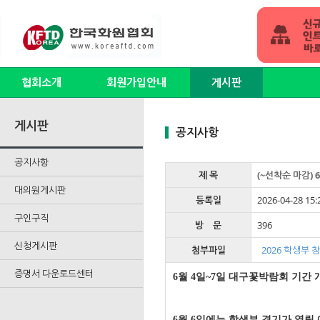
협회소개
회원가입안내
게시판
게시판
공지사항
공지사항
제 목
(~선착순 마감)
대의원게시판
등록일
2026-04-28 15:
구인구직
방 문
396
신청게시판
첨부파일
2026 학생부 
증명서 다운로드센터
6월 4일~7일 대구꽃박람회 기간
6월 6일에는 학생부 경기가 열릴