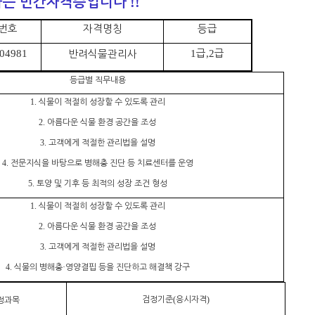
하는 민간자격증입니다
!!
번호
자격명칭
등급
급
급
반려식물관리사
004981
1
,2
등급별 직무내용
식물이 적절히 성장할 수 있도록 관리
1.
아름다운 식물 환경 공간을 조성
2.
고객에게 적절한 관리법을 설명
3.
전문지식을 바탕으로 병해충 진단 등 치료센터를 운영
4.
토양 및 기후 등 최적의 성장 조건 형성
5.
식물이 적절히 성장할 수 있도록 관리
1.
아름다운 식물 환경 공간을 조성
2.
고객에게 적절한 관리법을 설명
3.
식물의 병해충
영양결핍 등을 진단하고 해결책 강구
4.
·
검정기준
응시자격
정과목
(
)