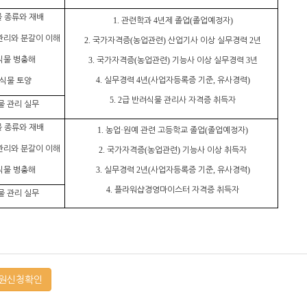
 종류와 재배
관련학과
년제 졸업
졸업예정자
1.
4
(
)
관리와 분갈이 이해
국가자격증
농업관련
산업기사 이상 실무경력
년
2.
(
)
2
식물 병충해
국가자격증
농업관련
기능사 이상 실무경력
년
3.
(
)
3
실무경력
년
사업자등록증 기준
유사경력
식물 토양
4.
4
(
,
)
급 반려식물 관리사 자격증 취득자
5. 2
물 관리 실무
 종류와 재배
농업
원예 관련 고등학교 졸업
졸업예정자
1.
·
(
)
관리와 분갈이 이해
국가자격증
농업관련
기능사 이상 취득자
2.
(
)
식물 병충해
실무경력
년
사업자등록증 기준
유사경력
3.
2
(
,
)
플라워샵경영마이스터 자격증 취득자
4.
물 관리 실무
원신청확인