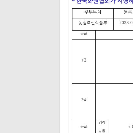
한국화원협회가 시행
*
주무부처
등록
농림축산식품부
2023-
등급
급
1
급
2
검정
등급
검
방법