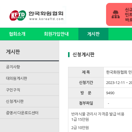
협회소개
회원가입안내
게시판
게시판
신청게시판
공지사항
제 목
한국화원협회 민간
대의원게시판
신청기간
2023-12-11 ~ 2
구인구직
방 문
9490
신청게시판
첨부파일
-
증명서 다운로드센터
반려식물 관리사 자격증 발급 비용
1급 15만원
2급 10만원